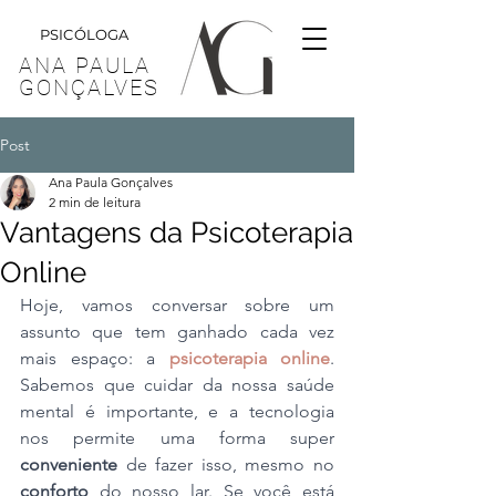
PSICÓLOGA
ANA PAULA
GONÇALVES
Post
Ana Paula Gonçalves
2 min de leitura
Vantagens da Psicoterapia
Online
Hoje, vamos conversar sobre um 
assunto que tem ganhado cada vez 
mais espaço: a 
psicoterapia online
. 
Sabemos que cuidar da nossa saúde 
mental é importante, e a tecnologia 
nos permite uma forma super 
conveniente
 de fazer isso, mesmo no 
conforto
 do nosso lar. Se você está 