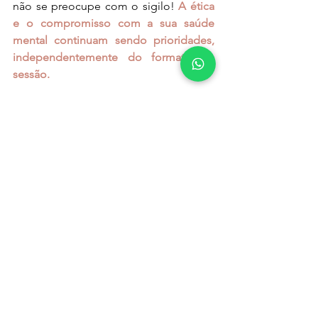
não se preocupe com o sigilo! 
A ética 
e o compromisso com a sua saúde 
mental continuam sendo prioridades, 
independentemente do formato da 
sessão.
Lembre-se, a terapia online é uma 
jornada emocionante rumo ao 
autocuidado e autoconhecimento. Se 
você está pensando em experimentar, 
não hesite em dar o primeiro passo. 
Estou aqui para te acompanhar!
Ver tudo
Posts recentes